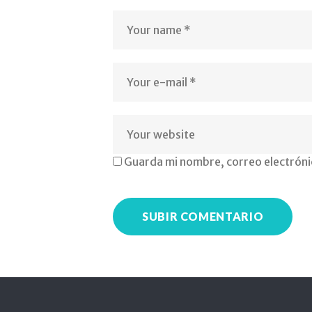
gabinete
psicopedag
madrid
Guarda mi nombre, correo electróni
pedagogo
pt