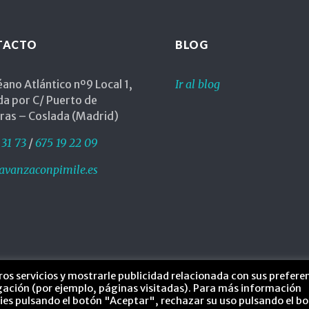
TACTO
BLOG
ano Atlántico nº9 Local 1,
Ir al blog
da por C/ Puerto de
iras – Coslada (Madrid)
l
 31 73
/
675 19 22 09
avanzaconpimile.es
gogo
ros servicios y mostrarle publicidad relacionada con sus prefere
Pimile © 2017 - Powered by
RedSión
egación (por ejemplo, páginas visitadas). Para más información
kies pulsando el botón "Aceptar", rechazar su uso pulsando el b