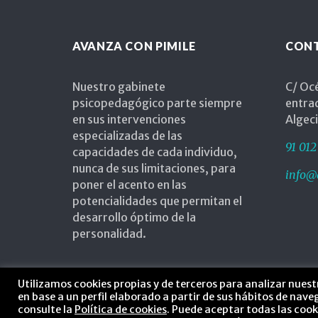
al
AVANZA CON PIMILE
CON
terapeuta
Nuestro gabinete
C/ Océ
psicopedagógico parte siempre
entra
en sus intervenciones
Algec
ocupaciona
especializadas de las
91 012
capacidades de cada individuo,
nunca de sus limitaciones, para
info@
poner el acento en las
psicopeda
potencialidades que permitan el
desarrollo óptimo de la
personalidad.
psicologo
Utilizamos cookies propias y de terceros para analizar nuest
en base a un perfil elaborado a partir de sus hábitos de nav
consulte la
Política de cookies
. Puede aceptar todas las coo