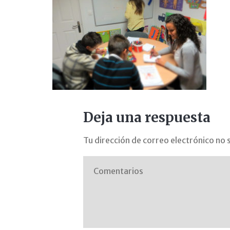
de
estudio
avanza
Deja una respuesta
Tu dirección de correo electrónico no 
con
pimile