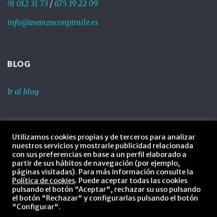
91 012 31 73
/
675 19 22 09
info@avanzaconpimile.es
BLOG
Ir al blog
LEGAL
Utilizamos cookies propias y de terceros para analizar
nuestros servicios y mostrarle publicidad relacionada
Política de privacidad
con sus preferencias en base a un perfil elaborado a
partir de sus hábitos de navegación (por ejemplo,
Política de cookies
páginas visitadas). Para más información consulte la
Política de cookies
. Puede aceptar todas las cookies
pulsando el botón "Aceptar", rechazar su uso pulsando
Aviso legal
el botón "Rechazar" y configurarlas pulsando el botón
"Configurar".