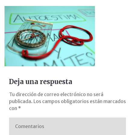
orientacion
familiar
avanza
con
pimile
gabinete
Deja una respuesta
psicopedagogia
Tu dirección de correo electrónico no será
madrid
publicada.
Los campos obligatorios están marcados
con
*
pedagogo
pt