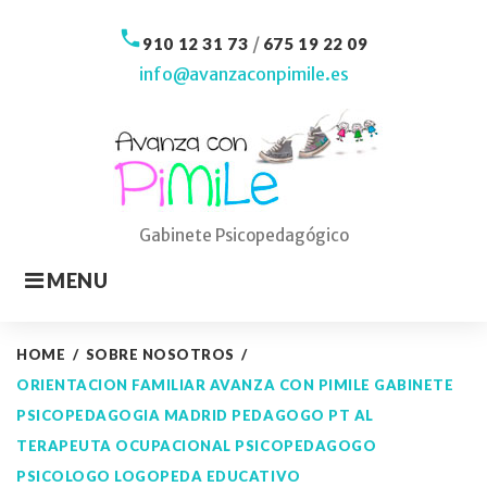
Skip
to
call
/
910 12 31 73
675 19 22 09
content
info@avanzaconpimile.es
Gabinete Psicopedagógico
MENU
HOME
/
SOBRE NOSOTROS
/
ORIENTACION FAMILIAR AVANZA CON PIMILE GABINETE
PSICOPEDAGOGIA MADRID PEDAGOGO PT AL
TERAPEUTA OCUPACIONAL PSICOPEDAGOGO
PSICOLOGO LOGOPEDA EDUCATIVO