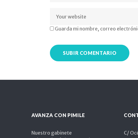
madrid
Guarda mi nombre, correo electróni
pedagogo
pt
al
psicopeda
AVANZA CON PIMILE
CON
Nuestro gabinete
C/ Océ