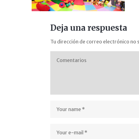
avanza
Deja una respuesta
con
Tu dirección de correo electrónico no 
pimile
gabinete
psicopedag