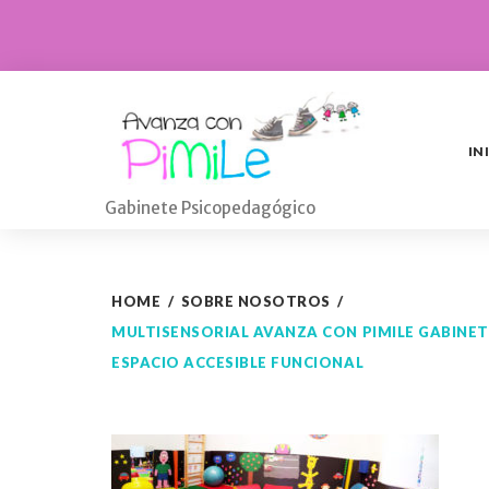
Skip
to
content
IN
Gabinete Psicopedagógico
HOME
/
SOBRE NOSOTROS
/
MULTISENSORIAL AVANZA CON PIMILE GABIN
ESPACIO ACCESIBLE FUNCIONAL
multisenso