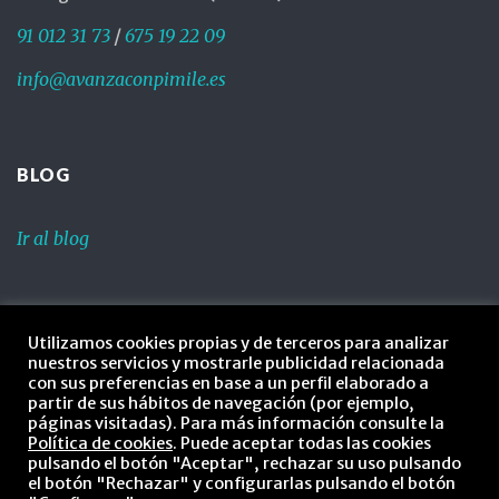
91 012 31 73
/
675 19 22 09
info@avanzaconpimile.es
BLOG
Ir al blog
LEGAL
Utilizamos cookies propias y de terceros para analizar
nuestros servicios y mostrarle publicidad relacionada
Política de privacidad
con sus preferencias en base a un perfil elaborado a
partir de sus hábitos de navegación (por ejemplo,
Política de cookies
páginas visitadas). Para más información consulte la
Política de cookies
. Puede aceptar todas las cookies
pulsando el botón "Aceptar", rechazar su uso pulsando
Aviso legal
el botón "Rechazar" y configurarlas pulsando el botón