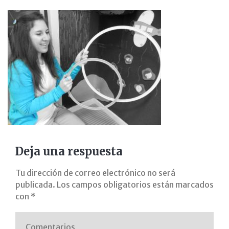
le-
leticia-
fernandez-
saez-
avanza-
con-
pimile-
Deja una respuesta
gabinete-
Tu dirección de correo electrónico no será
publicada.
Los campos obligatorios están marcados
psicopedagogia-
con
*
madrid-