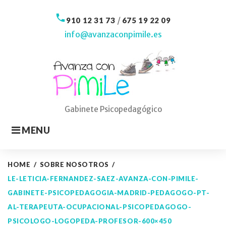
Skip
to
call
/
910 12 31 73
675 19 22 09
content
info@avanzaconpimile.es
Gabinete Psicopedagógico
MENU
HOME
/
SOBRE NOSOTROS
/
LE-LETICIA-FERNANDEZ-SAEZ-AVANZA-CON-PIMILE-
GABINETE-PSICOPEDAGOGIA-MADRID-PEDAGOGO-PT-
AL-TERAPEUTA-OCUPACIONAL-PSICOPEDAGOGO-
PSICOLOGO-LOGOPEDA-PROFESOR-600×450