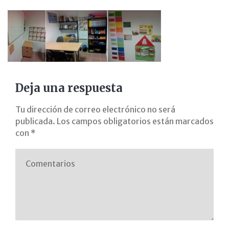
aula
primaria
avanza
con
Deja una respuesta
pimile
Tu dirección de correo electrónico no será
publicada.
Los campos obligatorios están marcados
gabinete
con
*
psicopedagogia
madrid
pedagogo
pt