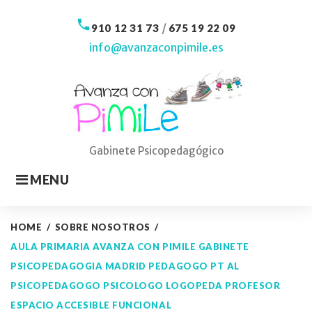
Skip
to
call
/
910 12 31 73
675 19 22 09
content
info@avanzaconpimile.es
Gabinete Psicopedagógico
MENU
HOME
/
SOBRE NOSOTROS
/
AULA PRIMARIA AVANZA CON PIMILE GABINETE
PSICOPEDAGOGIA MADRID PEDAGOGO PT AL
PSICOPEDAGOGO PSICOLOGO LOGOPEDA PROFESOR
ESPACIO ACCESIBLE FUNCIONAL