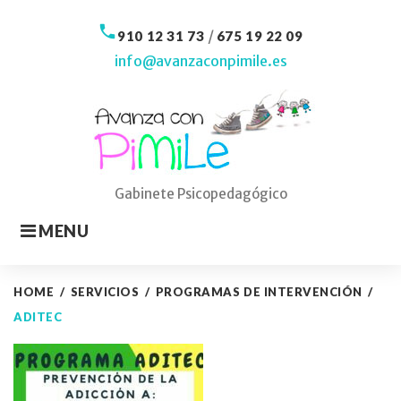
Skip
to
call
/
910 12 31 73
675 19 22 09
content
info@avanzaconpimile.es
Gabinete Psicopedagógico
MENU
HOME
/
SERVICIOS
/
PROGRAMAS DE INTERVENCIÓN
/
ADITEC
ADITEC