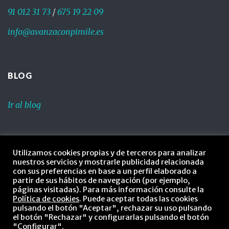
91 012 31 73
/
675 19 22 09
info@avanzaconpimile.es
BLOG
Ir al blog
LEGAL
Utilizamos cookies propias y de terceros para analizar
nuestros servicios y mostrarle publicidad relacionada
Política de privacidad
con sus preferencias en base a un perfil elaborado a
partir de sus hábitos de navegación (por ejemplo,
Política de cookies
páginas visitadas). Para más información consulte la
Política de cookies
. Puede aceptar todas las cookies
pulsando el botón "Aceptar", rechazar su uso pulsando
Aviso legal
el botón "Rechazar" y configurarlas pulsando el botón
"Configurar".