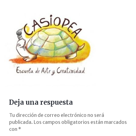
campamento-
verano-
summer-
camp-
coslada-
corredor-
henares-
ocio-
Deja una respuesta
y-
Tu dirección de correo electrónico no será
publicada.
Los campos obligatorios están marcados
refuerzo-
con
*