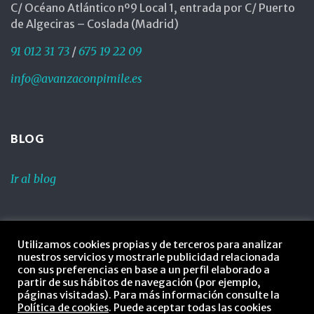
C/ Océano Atlántico nº9 Local 1, entrada por C/ Puerto
de Algeciras – Coslada (Madrid)
91 012 31 73
/
675 19 22 09
info@avanzaconpimile.es
BLOG
Ir al blog
LEGAL
Utilizamos cookies propias y de terceros para analizar
nuestros servicios y mostrarle publicidad relacionada
Política de privacidad
con sus preferencias en base a un perfil elaborado a
partir de sus hábitos de navegación (por ejemplo,
Política de cookies
páginas visitadas). Para más información consulte la
Política de cookies
. Puede aceptar todas las cookies