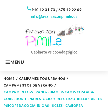
Skip
to
call
/
910 12 31 73
675 19 22 09
content
info@avanzaconpimile.es
Gabinete Psicopedagógico
MENU
HOME
/
CAMPAMENTOS URBANOS
/
CAMPAMENTOS DE VERANO
/
CAMPAMENTO-VERANO-SUMMER-CAMP-COSLADA-
CORREDOR-HENARES-OCIO-Y-REFUERZO-BELLAS-ARTES-
PSICOPEDAGOGÍA-IDIOAS-INGLÉS- CASIOPEA