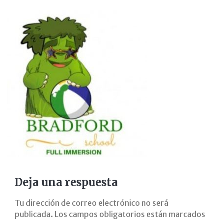
campamento-
verano-
summer-
camp-
coslada-
corredor-
henares-
ocio-
Deja una respuesta
y-
Tu dirección de correo electrónico no será
refuerzo-
publicada.
Los campos obligatorios están marcados