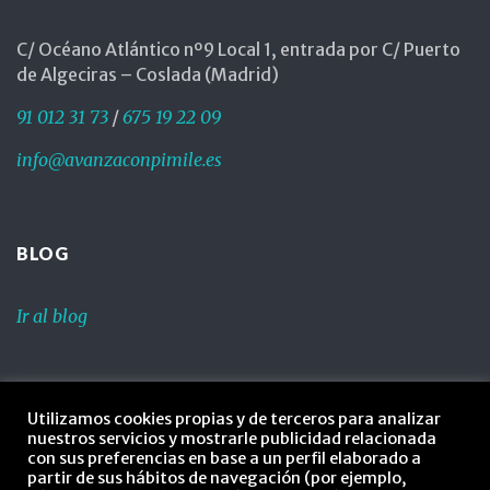
C/ Océano Atlántico nº9 Local 1, entrada por C/ Puerto
de Algeciras – Coslada (Madrid)
91 012 31 73
/
675 19 22 09
info@avanzaconpimile.es
BLOG
Ir al blog
LEGAL
Utilizamos cookies propias y de terceros para analizar
nuestros servicios y mostrarle publicidad relacionada
Política de privacidad
con sus preferencias en base a un perfil elaborado a
partir de sus hábitos de navegación (por ejemplo,