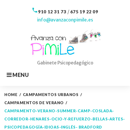
Skip
to
call
/
910 12 31 73
675 19 22 09
content
info@avanzaconpimile.es
Gabinete Psicopedagógico
MENU
HOME
/
CAMPAMENTOS URBANOS
/
CAMPAMENTOS DE VERANO
/
CAMPAMENTO-VERANO-SUMMER-CAMP-COSLADA-
CORREDOR-HENARES-OCIO-Y-REFUERZO-BELLAS-ARTES-
PSICOPEDAGOGÍA-IDIOAS-INGLÉS- BRADFORD