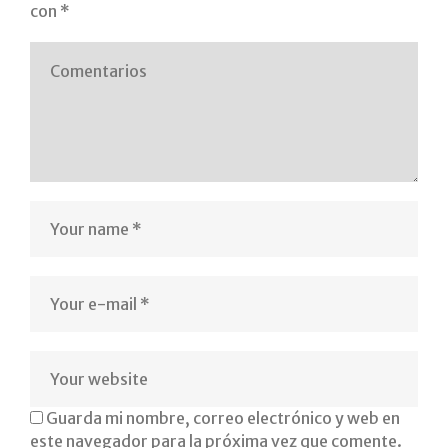
con
*
bellas-
artes-
psicopedagogía-
idioas-
inglés-
bradford
Guarda mi nombre, correo electrónico y web en
este navegador para la próxima vez que comente.