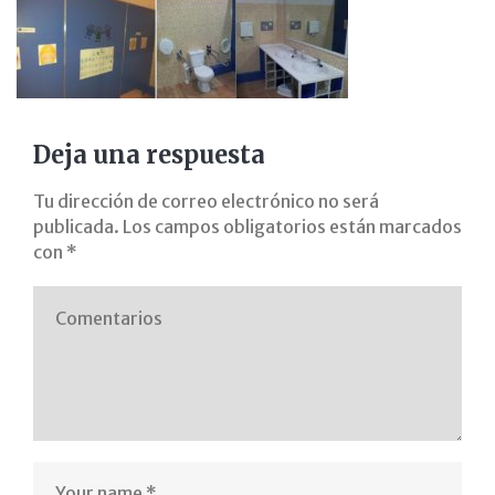
aseos
avanza
con
pimile
Deja una respuesta
gabinete
Tu dirección de correo electrónico no será
publicada.
Los campos obligatorios están marcados
psicopedagogia
con
*
madrid
pedagogo
pt
al
psicopedagogo