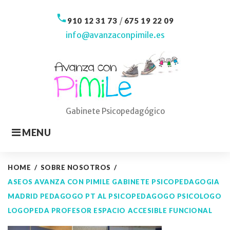
Skip
to
call
/
910 12 31 73
675 19 22 09
content
info@avanzaconpimile.es
Gabinete Psicopedagógico
MENU
HOME
/
SOBRE NOSOTROS
/
ASEOS AVANZA CON PIMILE GABINETE PSICOPEDAGOGIA
MADRID PEDAGOGO PT AL PSICOPEDAGOGO PSICOLOGO
LOGOPEDA PROFESOR ESPACIO ACCESIBLE FUNCIONAL