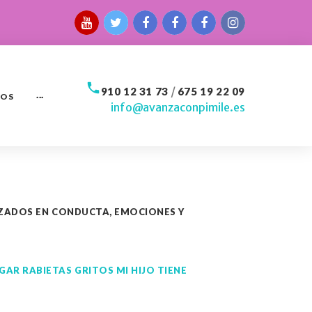
Youtube
Twitter
Facebbok
Facebook
Facebook
Instagram
call
/
910 12 31 73
675 19 22 09
IOS
···
info@avanzaconpimile.es
IZADOS EN CONDUCTA, EMOCIONES Y
R RABIETAS GRITOS MI HIJO TIENE