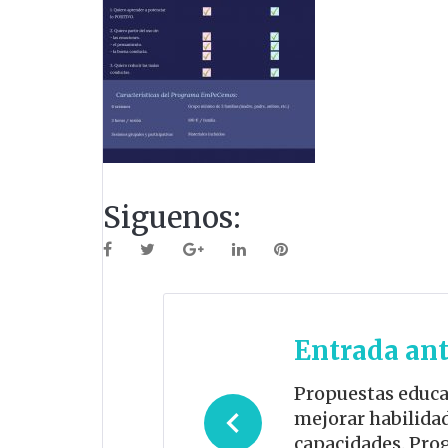
Siguenos:
Facebook
Twitter
Google+
LinkedIn
Pinterest
Navegación
Entrada ant
de
Propuestas educa
mejorar habilida
capacidades. Pr