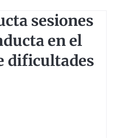
cta sesiones
nducta en el
e dificultades