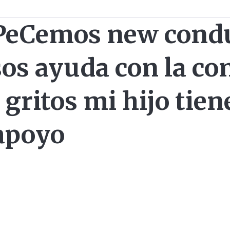
eCemos new condu
sos ayuda con la co
gritos mi hijo tien
apoyo