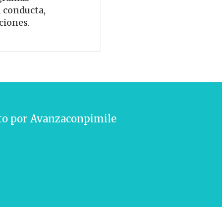
n conducta,
ciones.
to por
Avanzaconpimile